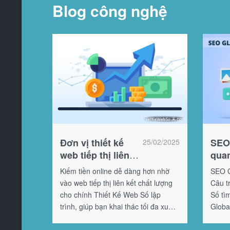
Blog công nghệ
Đơn vị thiết kế
SEO 
25/02/2025
web tiếp thị liên
quan
kết chất lượng tại
khô
Kiếm tiền online dễ dàng hơn nhờ
SEO G
HCM
vào web tiếp thị liên kết chất lượng
Câu tr
cho chính Thiết Kế Web Số lập
Số tì
trình, giúp bạn khai thác tối đa xu
Global
hướng này.