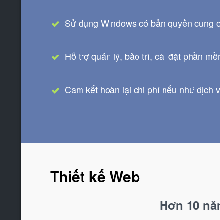
Sử dụng Windows có bản quyền cung c
Hỗ trợ quản lý, bảo trì, cài đặt phần m
Cam kết hoàn lại chi phí nếu như dịch v
Thiết kế Web
Hơn 10 nă