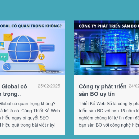
Global có
Công ty phát triển
25/02/2025
24/0
 trọng
sàn BO uy tín
ng?
lobal có quan trọng không?
Thiết Kế Web Số là công ty ph
ả lời là có. Cùng Thiết Kế Web
triển sàn BO với hơn 15 năm k
m hiểu ngay bí quyết SEO
nghiệm chúng tôi tự tin đem đ
 hiệu quả trong bài viết này!
bạn sàn BO với công nghệ hiện
tính năng ưu việt.