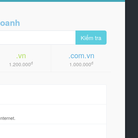
h doanh
Kiểm tra
.vn
.com.vn
đ
đ
1.200.000
1.000.000
nternet.