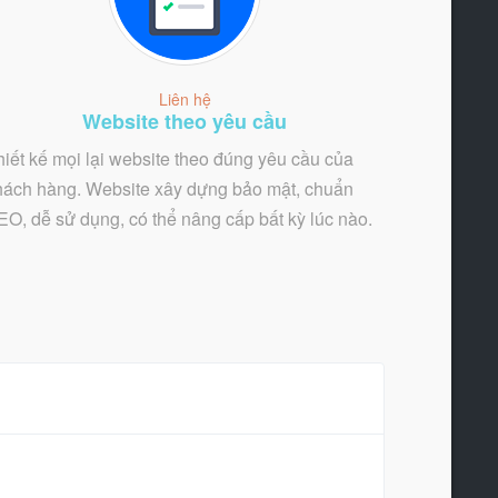
Liên hệ
Website theo yêu cầu
hiết kế mọi lại website theo đúng yêu cầu của
hách hàng. Website xây dựng bảo mật, chuẩn
EO, dễ sử dụng, có thể nâng cấp bất kỳ lúc nào.