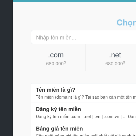
Chọn n
.com
.net
đ
đ
680.000
680.000
Tên miền là gì?
Tên miền (domain) là gì? Tại sao bạn cần một tên 
Đăng ký tên miền
Đăng ký tên miền .com | .net | .vn | .com.vn | ... Đ
Bảng giá tên miền
Cập nhật bảng giá tên miền mới nhất với giá cạnh t