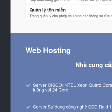
Quản lý tên miền
Trang quản lý cho phép cấu hình các thông số của t
Web Hosting
Nhà cung cấ
Server CISCO/INTEL Xeon Quard Core
luồng với 24 Core
Server Sử dụng công nghệ SSD Raid 10