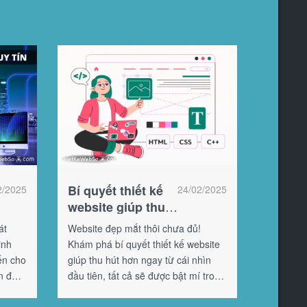
Bí quyết thiết kế
2/2025
24/02/2025
website giúp thu
hút hơn
át
Website đẹp mắt thôi chưa đủ!
inh
Khám phá bí quyết thiết kế website
ến cho
giúp thu hút hơn ngay từ cái nhìn
 đại,
đầu tiên, tất cả sẽ được bật mí trong
bài viết này.