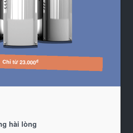
đ
Chỉ từ 23.000
g hài lòng