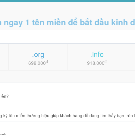
gay 1 tên miền để bắt đầu kin
.org
.info
đ
đ
698.000
918.000
miền?
ăng ký tên miền thương hiệu giúp khách hàng dễ dàng tìm thấy bạn trên I
ranh.