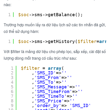
nào:
1
$soc
->sms->getBalance();
Trường hợp muốn lấy ra dữ liệu lịch sử các tin nhắn đã gửi,
có thể sử dụng hàm:
1
$soc
->sms->getHistory(
$filter
=
arra
Với $filter là mảng dữ liệu cho phép lọc, sắp xếp, cài đặt số
lượng dòng mỗi trang có cấu trúc như sau:
1
$filter
= 
array
(
2
,
'SMS_ID'
=>
''
3
,
'SMS_From'
=>
''
4
,
'SMS_To'
=>
''
5
,
'SMS_Message'
=>
''
6
,
'SMS_TimeFrom'
=>
''
7
,
'SMS_TimeTo'
=>
''
8
,
'SMS_Price'
=>
''
9
,
'order_by'
=> 
'SMS_ID'