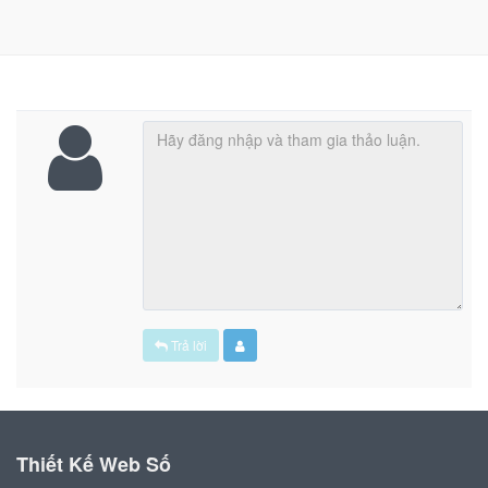
Trả lời
Thiết Kế Web Số