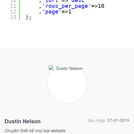
10
,
'sort'
=>
'desc'
11
,
'rows_per_page'
=>10
12
,
'page'
=>1
13
);
Dustin Nelson
Gia nhập:
27-01-2016
Chuyên thiết kế mọi loại website.