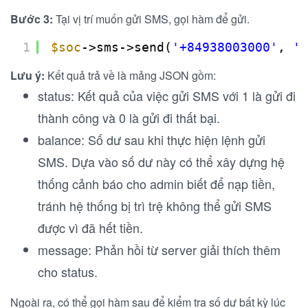
Bước 3:
Tại vị trí muốn gửi SMS, gọi hàm để gửi.
1
$soc
->sms->send(
'+84938003000'
, 
'N
Lưu ý:
Kết quả trả về là mảng JSON gồm:
status: Kết quả của việc gửi SMS với 1 là gửi đi
thành công và 0 là gửi đi thất bại.
balance: Số dư sau khi thực hiện lệnh gửi
SMS. Dựa vào số dư này có thể xây dựng hệ
thống cảnh báo cho admin biết để nạp tiền,
tránh hệ thống bị trì trệ không thể gửi SMS
được vì đã hết tiền.
message: Phản hồi từ server giải thích thêm
cho status.
Ngoài ra, có thể gọi hàm sau để kiểm tra số dư bất kỳ lúc