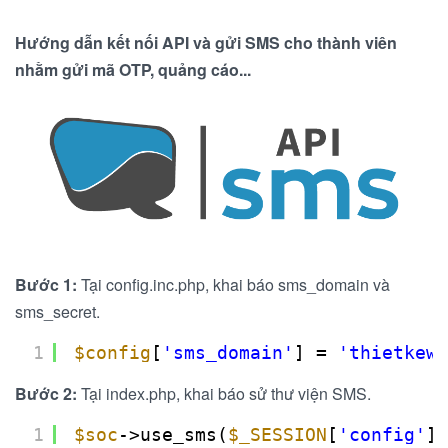
Hướng dẫn kết nối API và gửi SMS cho thành viên
nhằm gửi mã OTP, quảng cáo...
Bước 1:
Tại config.inc.php, khai báo sms_domain và
sms_secret.
1
$config
[
'sms_domain'
] = 
'thietkewe
Bước 2:
Tại index.php, khai báo sử thư viện SMS.
1
$soc
->use_sms(
$_SESSION
[
'config'
][