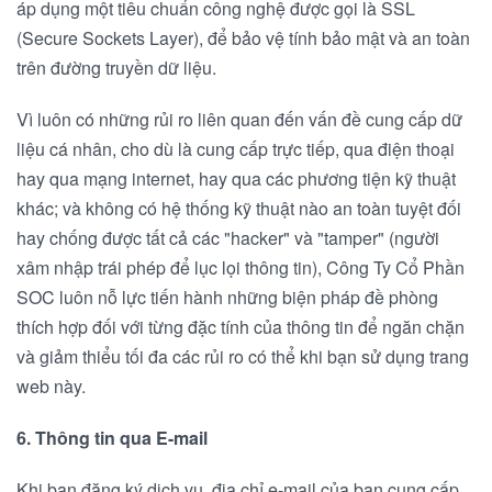
áp dụng một tiêu chuẩn công nghệ được gọi là SSL
(Secure Sockets Layer), để bảo vệ tính bảo mật và an toàn
trên đường truyền dữ liệu.
Vì luôn có những rủi ro liên quan đến vấn đề cung cấp dữ
liệu cá nhân, cho dù là cung cấp trực tiếp, qua điện thoại
hay qua mạng internet, hay qua các phương tiện kỹ thuật
khác; và không có hệ thống kỹ thuật nào an toàn tuyệt đối
hay chống được tất cả các "hacker" và "tamper" (người
xâm nhập trái phép để lục lọi thông tin), Công Ty Cổ Phần
SOC luôn nỗ lực tiến hành những biện pháp đề phòng
thích hợp đối với từng đặc tính của thông tin để ngăn chặn
và giảm thiểu tối đa các rủi ro có thể khi bạn sử dụng trang
web này.
6. Thông tin qua E-mail
Khi bạn đăng ký dịch vụ, địa chỉ e-mail của bạn cung cấp