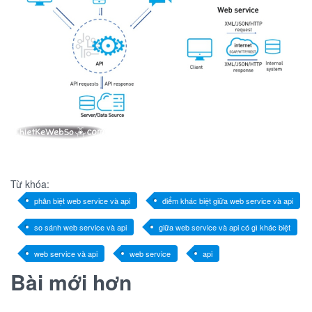
Từ khóa:
phân biệt web service và api
điểm khác biệt giữa web service và api
so sánh web service và api
giữa web service và api có gì khác biệt
web service và api
web service
api
Bài mới hơn