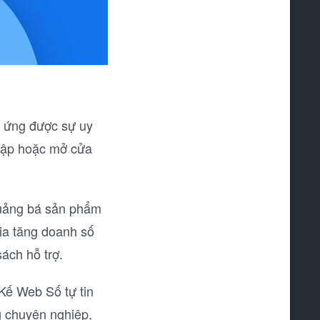
p ứng được sự uy
 lập hoặc mở cửa
quảng bá sản phẩm
gia tăng doanh số
ách hỗ trợ.
 Kế Web Số tự tin
 chuyên nghiệp,