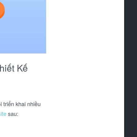
hiết Kế
 triển khai nhiều
ite
sau: