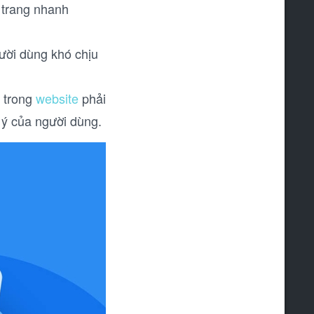
d trang nhanh
gười dùng khó chịu
ó trong
website
phải
 ý của người dùng.