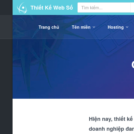
Thiết Kế Web Số
Trang chủ
Tên miền
Hosting
Hiện nay, thiết k
doanh nghiệp đang