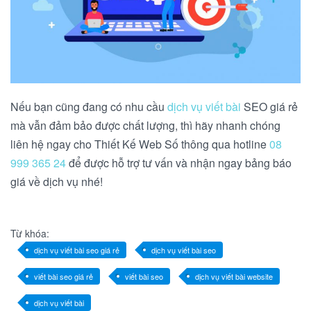
Nếu bạn cũng đang có nhu cầu
dịch vụ viết bài
SEO giá rẻ
mà vẫn đảm bảo được chất lượng, thì hãy nhanh chóng
liên hệ ngay cho Thiết Kế Web Số thông qua hotline
08
999 365 24
để được hỗ trợ tư vấn và nhận ngay bảng báo
giá về dịch vụ nhé!
Từ khóa:
dịch vụ viết bài seo giá rẻ
dịch vụ viết bài seo
viết bài seo giá rẻ
viết bài seo
dịch vụ viết bài website
dịch vụ viết bài