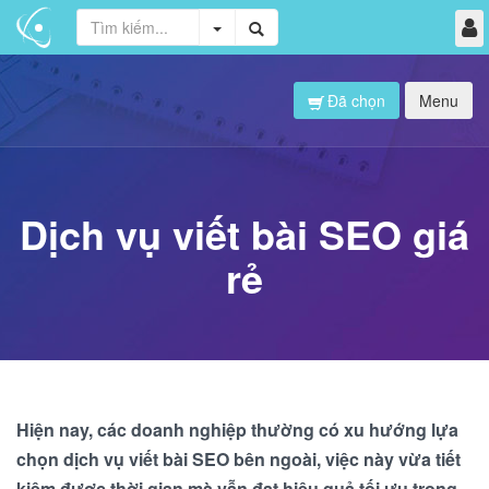
Đã chọn
Menu
Dịch vụ viết bài SEO giá
rẻ
Hiện nay, các doanh nghiệp thường có xu hướng lựa
chọn dịch vụ viết bài SEO bên ngoài, việc này vừa tiết
kiệm được thời gian mà vẫn đạt hiệu quả tối ưu trong