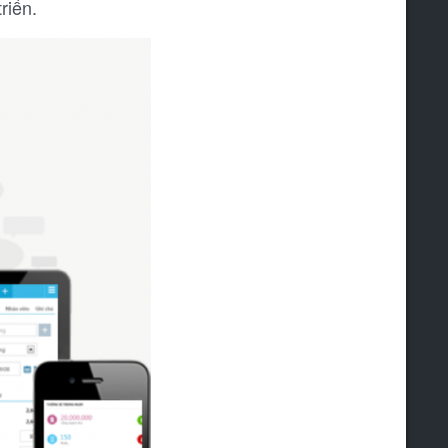
riển.