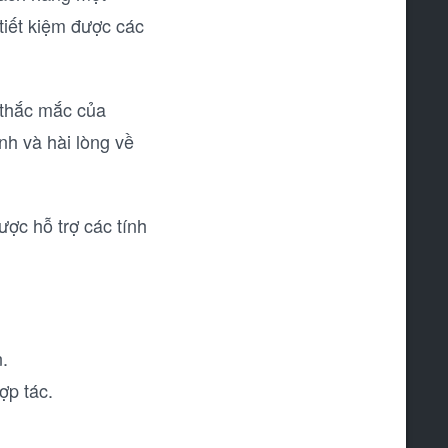
 tiết kiệm được các
i thắc mắc của
nh và hài lòng về
ợc hỗ trợ các tính
n.
ợp tác.