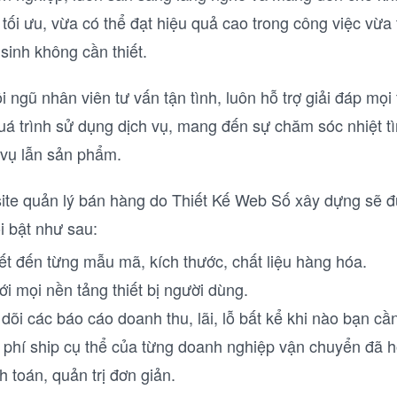
 tối ưu, vừa có thể đạt hiệu quả cao trong công việc vừa
sinh không cần thiết.
i ngũ nhân viên tư vấn tận tình, luôn hỗ trợ giải đáp mọ
uá trình sử dụng dịch vụ, mang đến sự chăm sóc nhiệt tì
 vụ lẫn sản phẩm.
te quản lý bán hàng do Thiết Kế Web Số xây dựng sẽ đư
i bật như sau:
tiết đến từng mẫu mã, kích thước, chất liệu hàng hóa.
ới mọi nền tảng thiết bị người dùng.
dõi các báo cáo doanh thu, lãi, lỗ bất kể khi nào bạn cầ
phí ship cụ thể của từng doanh nghiệp vận chuyển đã h
 toán, quản trị đơn giản.