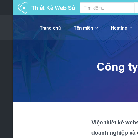
Thiết Kế Web Số
Trang chủ
Tên miền
Hosting
Công ty
Việc thiết kế we
doanh nghiệp và 