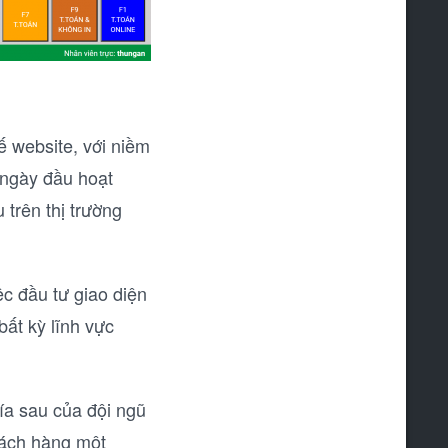
ế website, với niềm
 ngày đầu hoạt
trên thị trường
ệc đầu tư giao diện
ất kỳ lĩnh vực
hía sau của đội ngũ
hách hàng một