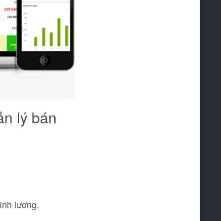
ản lý bán
tính lương.