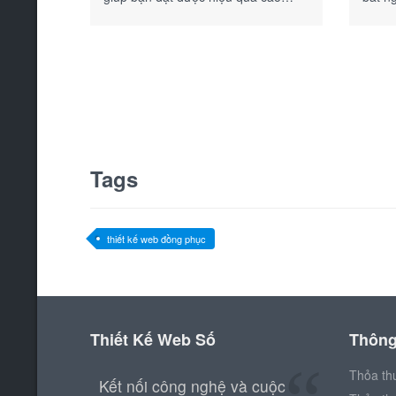
nhất!
Tags
thiết kế web đồng phục
Thiết Kế Web Số
Thông 
Thỏa th
Kết nối công nghệ và cuộc