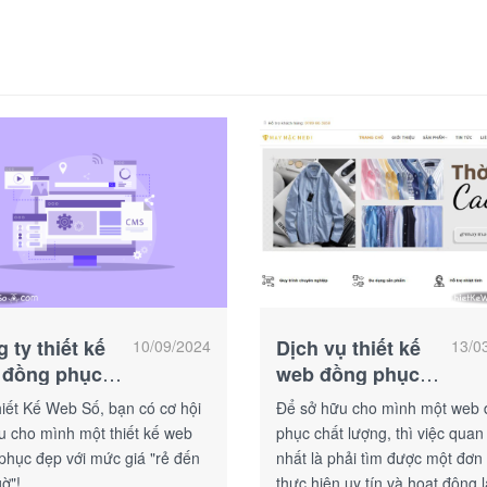
 ty thiết kế
Dịch vụ thiết kế
10/09/2024
13/0
 đồng phục
web đồng phục
và rẻ
chất lượng
hiết Kế Web Số, bạn có cơ hội
Để sở hữu cho mình một web
u cho mình một thiết kế web
phục chất lượng, thì việc quan
phục đẹp với mức giá "rẻ đến
nhất là phải tìm được một đơn 
ờ"!
thực hiện uy tín và hoạt động 