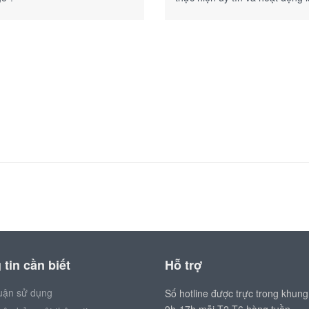
năm trên thị trường.
tin cần biết
Hỗ trợ
uận sử dụng
Số hotline được trực trong khung