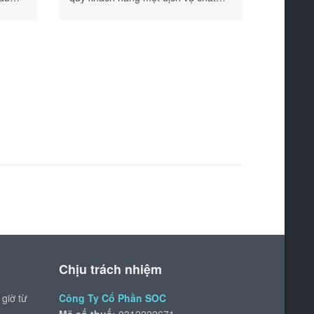
lượng, uy tín với mức giá phải
chăng.
Chịu trách nhiệm
 giờ từ
Công Ty Cổ Phần SOC