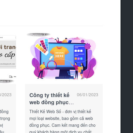
Công ty thiết kế
3/2023
06/01/2023
web đồng phục
đẹp
 đồng
Thiết Kế Web Số - đơn vị thiết kế
 trọng
mọi loại website, bao gồm cả web
vị
đồng phục. Cam kết mang đến cho
lâu
quý khách hàng một dịch vụ chất