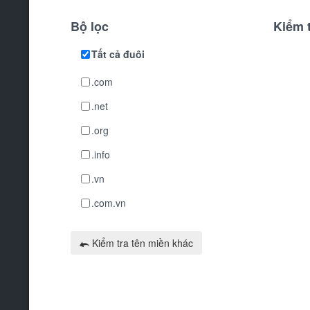
Bộ lọc
Kiểm 
Tất cả đuôi
.com
.net
.org
.info
.vn
.com.vn
Kiểm tra tên miền khác