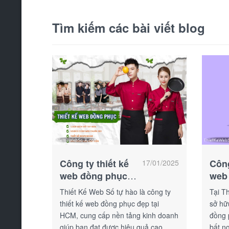
Tìm kiếm các bài viết blog
Công ty thiết kế
Công
17/01/2025
web đồng phục
web
đẹp tại HCM
đẹp 
Thiết Kế Web Số tự hào là công ty
Tại T
thiết kế web đồng phục đẹp tại
sở hữ
HCM, cung cấp nền tảng kinh doanh
đồng 
giúp bạn đạt được hiệu quả cao
bất ng