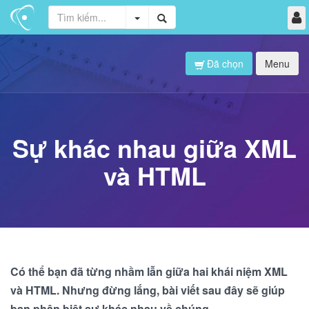
Đã chọn
Menu
Sự khác nhau giữa XML
và HTML
Có thể bạn đã từng nhầm lẫn giữa hai khái niệm XML
và HTML. Nhưng đừng lắng, bài viết sau đây sẽ giúp
bạn phân biệt sự khác nhau về chúng.