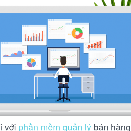
i với
phần mềm quản lý
bán hàng