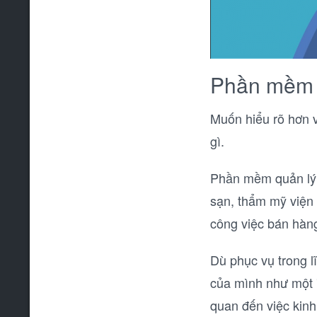
Phần mềm q
Muốn hiểu rõ hơn v
gì.
Phần mềm quản lý x
sạn, thẩm mỹ viện 
công việc bán hàn
Dù phục vụ trong l
của mình như một "
quan đến việc kin