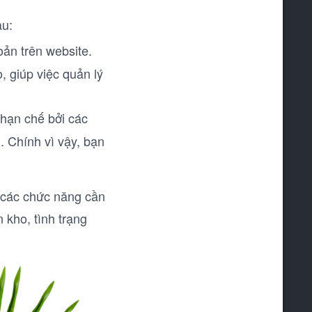
au:
oản trên website.
, giúp việc quản lý
 hạn chế bởi các
h. Chính vì vậy, bạn
 các chức năng cần
 kho, tình trạng