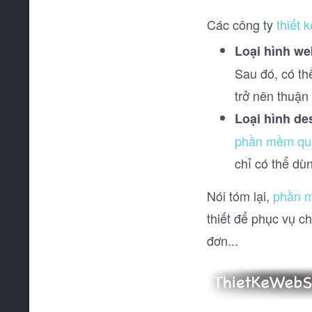
Các công ty
thiết
Loại hình we
Sau đó, có thể
trở nên thuận
Loại hình de
phần mềm quả
chỉ có thể dùn
Nói tóm lại,
phần m
thiết để phục vụ c
đơn...